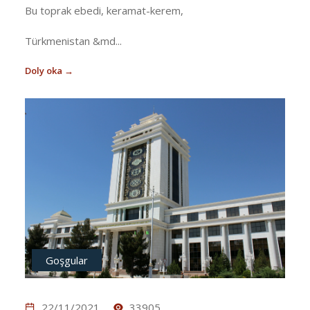
Bu toprak ebedi, keramat-kerem,
Türkmenistan &md...
Doly oka →
Goşgular
22/11/2021
33905