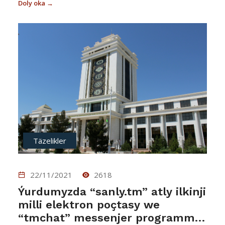
Doly oka →
Täzelikler
22/11/2021
2618
Ýurdumyzda “sanly.tm” atly ilkinji
milli elektron poçtasy we
“tmchat” messenjer programma