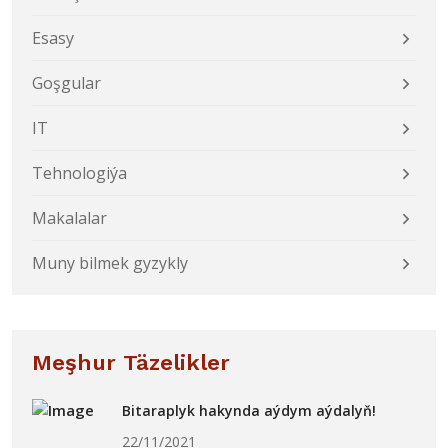
Esasy
Goşgular
IT
Tehnologiýa
Makalalar
Muny bilmek gyzykly
Meşhur Täzelikler
Bitaraplyk hakynda aýdym aýdalyň!
22/11/2021