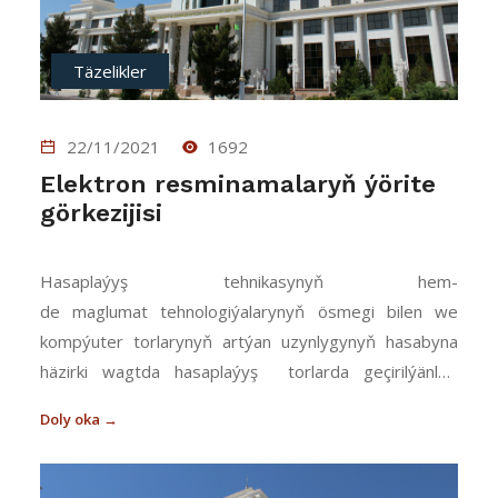
Täzelikler
22/11/2021
1692
Elektron resminamalaryň ýörite
görkezijisi
Hasaplaýyş tehnikasynyň hem-
de maglumat tehnologiýalarynyň ösmegi bilen we
kompýuter torlarynyň artýan uzynlygynyň hasabyna
häzirki wagtda hasaplaýyş torlarda geçirilýänleri
rugsat berilmedik elýeterlilikden goramaga uly üns
Doly oka →
berilýär. Elektron sanly gol (ESG) – bu
resminamanyň ýö...