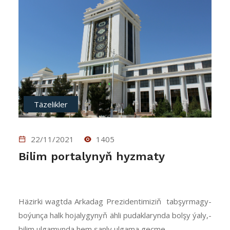
Täzelikler
22/11/2021
1405
Bilim portalynyň hyzmaty
Hä­zir­ki­ wagt­da­ Ar­ka­dag­ Pre­zi­den­ti­mi­ziň­ tab­şyr­ma­gy­
bo­ýun­ça­ halk­ ho­ja­ly­gy­nyň­ äh­li­ pu­dak­la­ryn­da­ bol­şy­ ýa­ly,­
bi­lim­ ul­ga­myn­da­ hem­ san­ly­ ul­ga­ma­ geç­me...