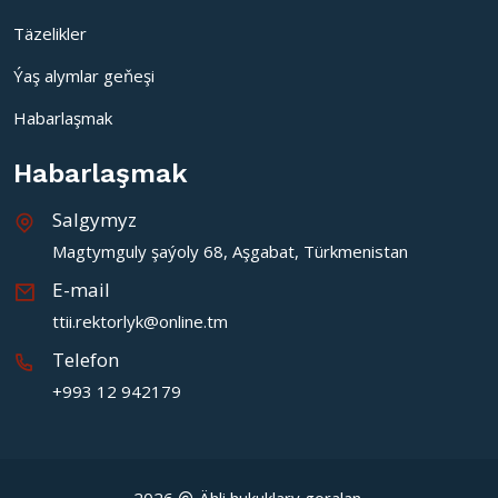
Täzelikler
Ýaş alymlar geňeşi
Habarlaşmak
Habarlaşmak
Salgymyz
Magtymguly şaýoly 68, Aşgabat, Türkmenistan
E-mail
ttii.rektorlyk@online.tm
Telefon
+993 12 942179