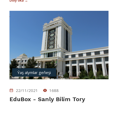
Doly oka →
aralarynda wideo, ses, faýl, surat ýaly maglumatlaryň
alyş-çalşygny amala aş...
Ýaş alymlar geňeşi
22/11/2021
1688
EduBox - Sanly Bilim Tory