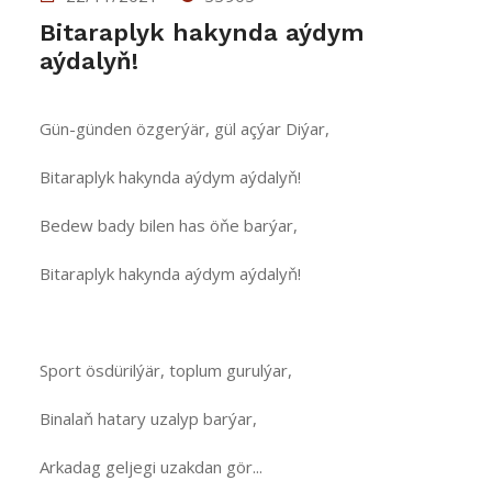
Bitaraplyk hakynda aýdym
aýdalyň!
Gün-günden özgerýär, gül açýar Diýar,
Bitaraplyk hakynda aýdym aýdalyň!
Bedew bady bilen has öňe barýar,
Bitaraplyk hakynda aýdym aýdalyň!
Sport ösdürilýär, toplum gurulýar,
Binalaň hatary uzalyp barýar,
Arkadag geljegi uzakdan gör...