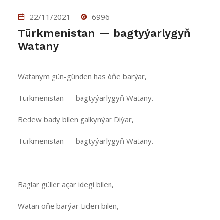
22/11/2021
6996
Türkmenistan — bagtyýarlygyň
Watany
Watanym gün-günden has öňe barýar,
Türkmenistan — bagtyýarlygyň Watany.
Bedew bady bilen galkynýar Diýar,
Türkmenistan — bagtyýarlygyň Watany.
Baglar güller açar idegi bilen,
Watan öňe barýar Lideri bilen,