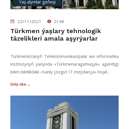
Ýaş alymlar geňeşi
22/11/2021
2148
Türkmen ýaşlary tehnologik
täzelikleri amala aşyrýarlar
Türk­me­nis­ta­nyň Te­le­kom­mu­ni­ka­si­ýa­lar we in­for­ma­ti­ka
ins­ti­tu­ty­nyň ýa­nyn­da «Türk­me­na­ra­gat­na­şyk» agent­li­gi
bi­len bi­le­lik­dä­ki «San­ly çöz­güt IT meý­dan­ça» ho­ja­l...
Doly oka →