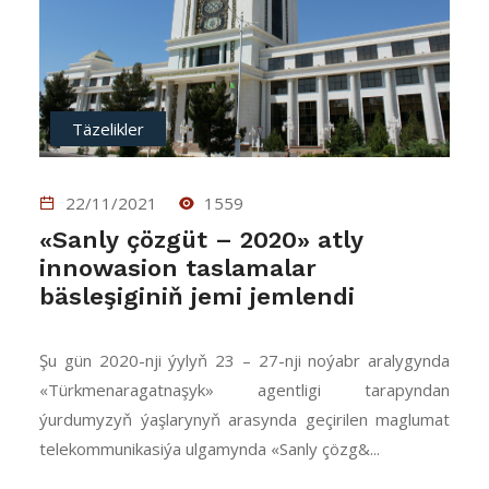
Täzelikler
22/11/2021
1559
«Sanly çözgüt – 2020» atly
innowasion taslamalar
bäsleşiginiň jemi jemlendi
Şu gün 2020-nji ýylyň 23 – 27-nji noýabr aralygynda
«Türkmenaragatnaşyk» agentligi tarapyndan
ýurdumyzyň ýaşlarynyň arasynda geçirilen maglumat
telekommunikasiýa ulgamynda
«Sanly çözg&...