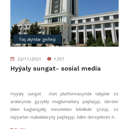
Ýaş alymlar geňeşi
22/11/2021
1257
Hyýaly sungat- sosial media
Hyýaly sungat chat platformasynda talyplar öz
aralarynda gyzykly maglumatlary paýlaşyp, dersler
bilen baglanşykly meseleleri bilelikde çözüp, öz
taýýarlan makalalaryny paýlaşyp, bilim derejelerini has
hem kämilleşdirip bilýärler. Mundan başga-da, öz