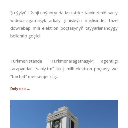
üpjünçiligi işe girizildi.
Şu ýylyň 12-nji noýabrynda Ministrler Kabinetiniň sanly
wideoaragatnaşyk arkaly giňişleýin mejlisinde, täze
döwrebap milli elektron poçtasynyň taýýarlanandygy
bellenilip geçildi.
Türkmenistanda “Türkmenaragatnaşyk” agentligi
tarapyndan “sanly.tm” ilkinji milli elektron poçtasy we
“tmchat” messenjer ulg...
Doly oka →