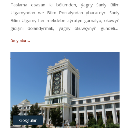
Taslama esasan iki bölümden, ýagny Sanly Bilim
Ulgamyndan we Bilim Portalyndan ybaratdyr. Sanly
Bilim Ulgamy her mekdebe aýratyn gurnalyp, okuwyň
gidişini dolandyrmak, ýagny okuwçynyň gündeligi,
mugallymyň žurnalynyň elektron görnüşi, okuwçylaryň
Doly oka →
ýetişigi we gatnaşygynyň hasabatlary, ders rejeleridir
temalary ornaşdyrylandyr. Bilim Portaly bolsa
internetde aýratyn w...
Goşgular