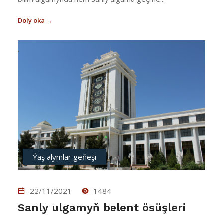
Doly oka →
Ýaş alymlar geňeşi
22/11/2021
1484
Sanly ulgamyň belent ösüşleri