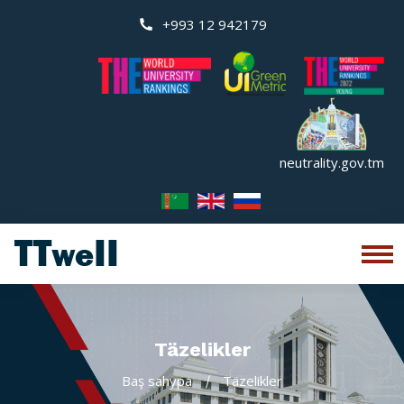
+993 12 942179
neutrality.gov.tm
Täzelikler
Baş sahypa
Täzelikler