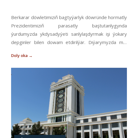
Berkarar döwletimiziň bagtyýarlyk döwründe hormatly
Prezidentimiziň parasatly baştutanlygynda
ýurdumyzda ykdysadyýeti sanlylaşdyrmak işi ýokary
depginler bilen dowam etdirilýär. Diýarymyzda milli
Liderimiziň Karary bilen tassyklanan «Türkmenistanda
Doly oka →
2019 — 2025-nji ýyllarda sanly ykdysadyýeti
ösdürmegiň Konsepsiýasy» üst...