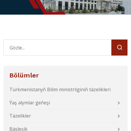
Bölümler
Türkmenistanyň Bilim ministrliginiň täzelikleri
Ýaş alymlar geňeşi
Täzelikler
Bäsleşik