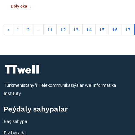
Doly oka →
‹
1
2
...
11
12
13
14
15
16
17
Türkmenistanyň Telekommunikasiýalar we Informatika
Instituty
Peýdaly sahypalar
Baş sahypa
Biz barada