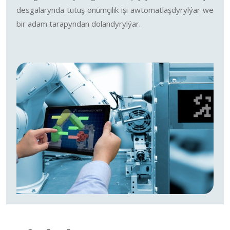
desgalarynda tutuş önümçilik işi awtomatlaşdyrylýar we
bir adam tarapyndan dolandyrylýar.