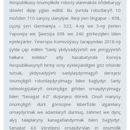
Respublikasy önümçilikde roboty ulanmakda öňdebaryjy
döwlet diýip yglan edildi. Bu ýurtda robotlaryň 10
müňden 710 sanysy ulanylýar. Ikinji ýeri Singapur – 658,
üçünji ýeri Germaniýa – 322, 4-nji we 5-nji ýerleri
Ýaponiýa we Şwesiýa 308 we 240 görkezijileri bilen
eýeleýärler. Ýewropa Komissiýasy tarapyndan 2018-nji
ýylda çap edilen “Sanly ykdysadyýetiň we jemgyýetiň
halkara indeksi” atly hasabatynda Koreýa
Respublikasynyň birinji orny eýeleýändigini göz öňünde
tutsak, ykdysadyýeti sanlylaşdyrmagyň derejesi
önümçiligiň robotlaşdyrylmagy bilen baglydyr. Sanly
tehnologiýalaryň önümçilige giňden ornaşdyrylmagy
bilen “Senagat 4.0” düşünjesi döredi. Onuň manysy
önümçiligiň dürli görnüşine kiberfiziki ulgamlary
ornaşdyrmak we adamlaryň durmuş, zähmet we dynç
alyş talaplaryny kanagatlandyrmak bilen baglydyr.
Senagat 4.0 ýörelgesi ornaşdyrylan iri önümçilik