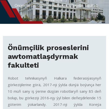
Baş sahypa
Önümçilik proseslerini awtomatlaşdyrmak fakulteti
Önümçilik proseslerini
awtomatlaşdyrmak
fakulteti
Robot tehnikasynyň Halkara federasiýasynyň
görkezijilerine görä, 2017-nji ýylda dünýä boýunça her
10 müň sany iş ýerine düşýän robotlaryň sany 85 deň
bolup, bu görkeziji 2016-njy ýyl bilen deňeşdirlende 15
göterim ýokarlandy. 2017-nji ýylda Koreýa