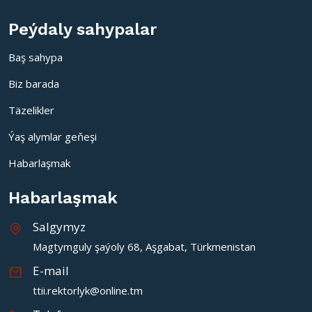
Peýdaly sahypalar
Baş sahypa
Biz barada
Täzelikler
Ýaş alymlar geňeşi
Habarlaşmak
Habarlaşmak
Salgymyz
Magtymguly şaýoly 68, Aşgabat, Türkmenistan
E-mail
ttii.rektorlyk@online.tm