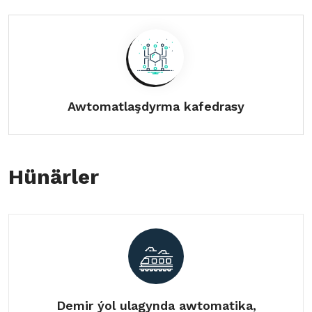
Awtomatlaşdyrma kafedrasy
Hünärler
Demir ýol ulagynda awtomatika,