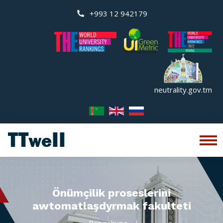
+993 12 942179
neutrality.gov.tm
Önümçilik proseslerini
awtomatlaşdyrmak fakulteti