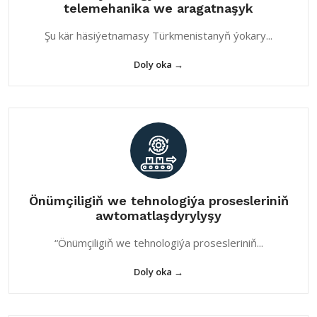
telemehanika we aragatnaşyk
Şu kär häsiýetnamasy Türkmenistanyň ýokary...
Doly oka →
Önümçiligiň we tehnologiýa prosesleriniň
awtomatlaşdyrylyşy
“Önümçiligiň we tehnologiýa prosesleriniň...
Doly oka →