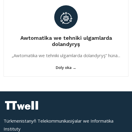
Awtomatika we tehniki ulgamlarda
dolandyryş
„Awtomatika we tehniki ulgamlarda dolandyryş” hünä...
Doly oka →
Türkmenistanyň Telekommunikasiýalar we Informatika
Instituty