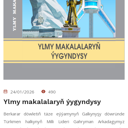
24/01/2026
490
Ylmy makalalaryň ýygyndysy
Berkarar döwletiň täze eýýamynyň Galkynyşy döwründe
Türkmen halkynyň Milli Lideri Gahryman Arkadagymyz