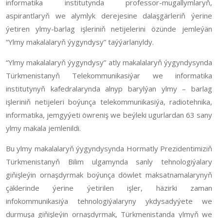
informatika institutynda professor-mugallymlaryň,
aspirantlaryň we alymlyk derejesine dalaşgärleriň ýerine
ýetiren ylmy-barlag işleriniň netijelerini özünde jemleýän
“Ylmy makalalaryň ýygyndysy” taýýarlanyldy.
“Ylmy makalalaryň ýygyndysy” atly makalalaryň ýygyndysynda
Türkmenistanyň Telekommunikasiýar we informatika
institutynyň kafedralarynda alnyp barylýan ylmy – barlag
işleriniň netijeleri boýunça telekommunikasiýa, radiotehnika,
informatika, jemgyýeti öwreniş we beýleki ugurlardan 63 sany
ylmy makala jemlenildi.
Bu ylmy makalalaryň ýygyndysynda Hormatly Prezidentimiziň
Türkmenistanyň Bilim ulgamynda sanly tehnologiýalary
giňişleýin ornaşdyrmak boýunça döwlet maksatnamalarynyň
çäklerinde ýerine ýetirilen işler, häzirki zaman
infokommunikasiýa tehnologiýalaryny ykdysadyýete we
durmuşa giňişleýin ornaşdyrmak, Türkmenistanda ylmyň we