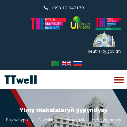
+993 12 942179
neutrality.gov.tm
Ylmy makalalaryň ýygyndysy
Baş sahypa
Täzelikler
Ylmy makalalaryň ýygyndysy