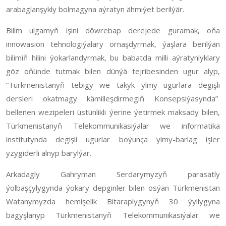
arabaglanşykly bolmagyna aýratyn ähmiýet berilýär.
Bilim ulgamyň işini döwrebap derejede guramak, oňa
innowasion tehnologiýalary ornaşdyrmak, ýaşlara berilýän
bilimiň hilini ýokarlandyrmak, bu babatda milli aýratynlyklary
göz öňünde tutmak bilen dünýä tejribesinden ugur alyp,
“Türkmenistanyň tebigy we takyk ylmy ugurlara degişli
dersleri okatmagy kämilleşdirmegiň Konsepsiýasynda”
bellenen wezipeleri üstünlikli ýerine ýetirmek maksady bilen,
Türkmenistanyň Telekommunikasiýalar we informatika
institutynda degişli ugurlar boýunça ylmy-barlag işler
yzygiderli alnyp barylýar.
Arkadagly Gahryman Serdarymyzyň parasatly
ýolbaşçylygynda ýokary depginler bilen ösýän Türkmenistan
Watanymyzda hemişelik Bitaraplygynyň 30 ýyllygyna
bagyşlanyp Türkmenistanyň Telekommunikasiýalar we