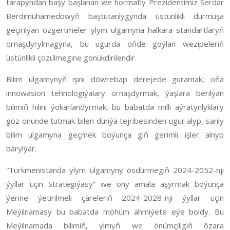
tarapyndan başy başlanan we hormatly Prezidentimiz Serdar
Berdimuhamedowyň baştutanlygynda üstünlikli durmuşa
geçirilýän özgertmeler ylym ulgamyna halkara standartlaryň
ornaşdyrylmagyna, bu ugurda öňde goýlan wezipeleriň
üstünlikli çözülmegine gönükdirilendir.
Bilim ulgamynyň işini döwrebap derejede guramak, oňa
innowasion tehnologiýalary ornaşdyrmak, ýaşlara berilýän
bilimiň hilini ýokarlandyrmak, bu babatda milli aýratynlyklary
göz önünde tutmak bilen dünýä tejribesinden ugur alyp, sanly
bilim ulgamyna geçmek boýunça giň gerimli işler alnyp
barylýar.
“Türkmenistanda ylym ulgamyny ösdürmegiň 2024-2052-nji
ýyllar üçin Strategiýasy” we ony amala aşyrmak boýunça
ýerine ýetirilmeli çäreleriň 2024-2028-nji ýyllar üçin
Meýilnamasy bu babatda möhüm ähmiýete eýe boldy. Bu
Meýilnamada bilimiň, ylmyň we önümçiligiň özara