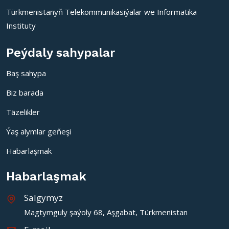
Türkmenistanyň Telekommunikasiýalar we Informatika
Instituty
Peýdaly sahypalar
Baş sahypa
Biz barada
Täzelikler
Ýaş alymlar geňeşi
Habarlaşmak
Habarlaşmak
Salgymyz
Magtymguly şaýoly 68, Aşgabat, Türkmenistan