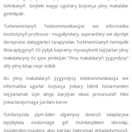
tehnikanyň beýleki wajyp ugurlary boýunça ylmy makalalar
getirilipdir.
Türkmenistanyň Telekommunikasiýar we informatika
institutynyň professor- mugallymlary, aspirantlary we alymlyk
derejesine dalaşgärleri tarapyndan Türkmenistanyň hemişelik
Bitaraplygynyň 30 ýyllyk baýramy mynasybetli taýýarlan ylmy
makalalaryny öz içine jemleýän “Ylmy makalalaryň ýygyndysy”
atly ylmy kitap neşir edildi.
Bu ylmy makalalaryň ýygyndysy telekommunikasiýa we
informatika ugurlar boýunça ýokary bilimli hünärmenleri
taýýarlamak üçin alnyp barylýan okuw prosessiniň hilini
ýokarlandyrmaga ýardam berer.
Ýurdumyzda ylym-bilim ulgamyny döwrüň talaplaryna
laýyklykda ösdürmäge giň mümkinçilikleri döredip,
ösüşlerden-ösüşlere alyp barýan Gahryman Arkadagymyzyň,