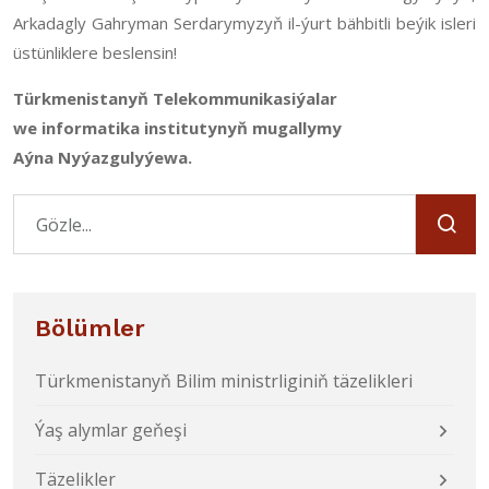
Arkadagly Gahryman Serdarymyzyň il-ýurt bähbitli beýik isleri
üstünliklere beslensin!
Türkmenistanyň Telekommunikasiýalar
we informatika institutynyň mugallymy
Aýna Nyýazgulyýewa.
Bölümler
Türkmenistanyň Bilim ministrliginiň täzelikleri
Ýaş alymlar geňeşi
Täzelikler