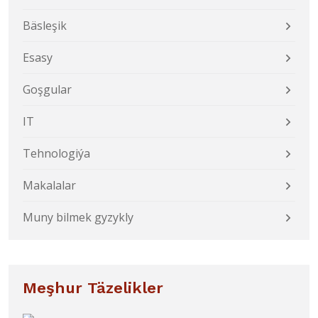
Bäsleşik
Esasy
Goşgular
IT
Tehnologiýa
Makalalar
Muny bilmek gyzykly
Meşhur Täzelikler