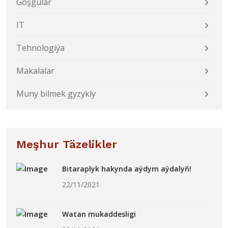
Goşgular
IT
Tehnologiýa
Makalalar
Muny bilmek gyzykly
Meşhur Täzelikler
Bitaraplyk hakynda aýdym aýdalyň!
22/11/2021
Watan mukaddesligi