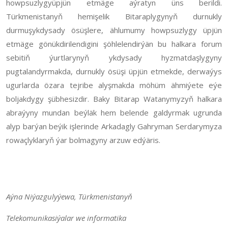
howpsuzlygyüpjün etmäge aýratyn üns berildi.
Türkmenistanyň hemişelik Bitaraplygynyň durnukly
durmuşykdysady ösüşlere, ählumumy howpsuzlygy üpjün
etmäge gönükdirilendigini şöhlelendirýän bu halkara forum
sebitiň ýurtlarynyň ykdysady hyzmatdaşlygyny
pugtalandyrmakda, durnukly ösüşi üpjün etmekde, derwaýys
ugurlarda özara tejribe alyşmakda möhüm ähmiýete eýe
boljakdygy şübhesizdir. Baky Bitarap Watanymyzyň halkara
abraýyny mundan beýläk hem belende galdyrmak ugrunda
alyp barýan beýik işlerinde Arkadagly Gahryman Serdarymyza
rowaçlyklaryň ýar bolmagyny arzuw edýäris.
Aýna Niýazgulyýewa,
Türkmenistanyň
Telekomunikasiýalar we informatika