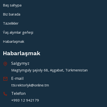
Baş sahypa
Biz barada
Täzelikler
Ýaş alymlar geňeşi
Habarlaşmak
Habarlaşmak
Salgymyz
Magtymguly şaýoly 68, Aşgabat, Türkmenistan
E-mail
ttii.rektorlyk@online.tm
Telefon
+993 12 942179