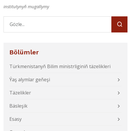
institutynyň mugallymy
Bölümler
Türkmenistanyň Bilim ministrliginiň täzelikleri
Ýaş alymlar geňeşi
Täzelikler
Bäsleşik
Esasy