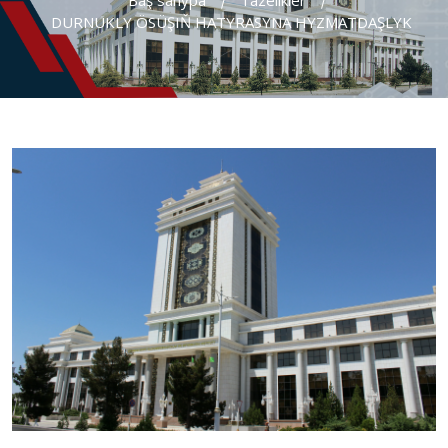
Baş sahypa
Täzelikler
DURNUKLY ÖSÜŞIŇ HATYRASYNA HYZMATDAŞLYK