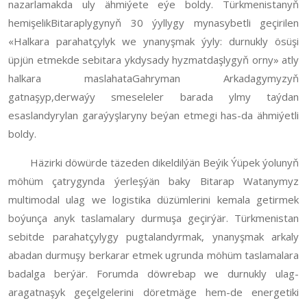
nazarlamakda uly ähmiýete eýe boldy. Türkmenistanyň
hemişelikBitaraplygynyň 30 ýyllygy mynasybetli geçirilen
«Halkara parahatçylyk we ynanyşmak ýyly: durnukly ösüşi
üpjün etmekde sebitara ykdysady hyzmatdaşlygyň orny» atly
halkara maslahataGahryman Arkadagymyzyň
gatnaşyp,derwaýy smeseleler barada ylmy taýdan
esaslandyrylan garaýyşlaryny beýan etmegi has-da ähmiýetli
boldy.
Häzirki döwürde täzeden dikeldilýän Beýik Ýüpek ýolunyň
möhüm çatrygynda ýerleşýän baky Bitarap Watanymyz
multimodal ulag we logistika düzümlerini kemala getirmek
boýunça anyk taslamalary durmuşa geçirýär. Türkmenistan
sebitde parahatçylygy pugtalandyrmak, ynanyşmak arkaly
abadan durmuşy berkarar etmek ugrunda möhüm taslamalara
badalga berýär. Forumda döwrebap we durnukly ulag-
aragatnaşyk geçelgelerini döretmäge hem-de energetiki