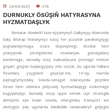
24/04/2025
378
DURNUKLY ÖSÜŞIŇ HATYRASYNA
HYZMATDAŞLYK
Berkarar döwletiň täze eýýamynyň Galkynyşy döwründe
baky Bitarap Watanymyz tutuş Ýer ýüzünde parahatçylygy
pugtalandyrmaga, özara düşünişmegi, dostluk hem
ynanyşmak ýörelgelerine esaslanýan gatnaşyklary
berkitmäge, durnukly ösüş maksatlaryna ýetmäge möhüm
goşant goşýan başlangyçlary öňe sürýär, bu ugurda halkara
forumlary yzygiderli geçirýär.Ine, 19-njy martda
paýtagtymyzdaky Söwda-senagat edarasynda geçirilen
forum hem sebitara ykdysady hyzmatdaşlygy ösdürmäge
bagyşlanylyp, durnukly ösüşi üpjün etmek üçin strategiki
ähmiýete eýe bolan söwda, energetika, transport we
ekologiýa ýaly ugurlarda bilelikdäki taslamalaryň geljegini