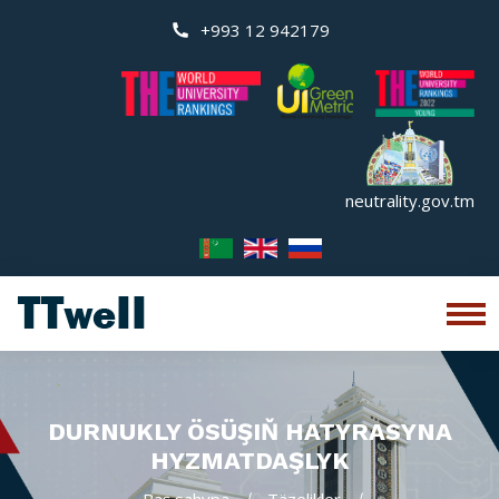
+993 12 942179
neutrality.gov.tm
DURNUKLY ÖSÜŞIŇ HATYRASYNA
HYZMATDAŞLYK